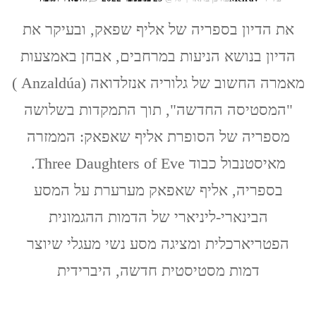
תשעה
ירחי
את הדיון בספריה של אליף שפאק, ובעיקר את
לידה:
הדיון בנושא הניעות במרחבים, אבחן באמצעות
ניעות
במרחב
מאמרה החשוב של גלוריה אנזלדואה (Anzaldúa )
כביטוי
מסטיסיאני
"המסטיסה החדשה", תוך התמקדות בשלושה
אינטרטקסטו
בספריה
מספריה של הסופרת אליף שאפאק: הממזרה
של
אליף
מאיסטנבול כבוד Three Daughters of Eve.
שאפאק
בספריה, אליף שאפאק מערערת על המסע
הבינארי-ליניארי של הדמות ההגמונית
הפטריארכלית ומציגה מסע נשי מעגלי שיוצר
דמות מסטיסטית חדשה, היברידית