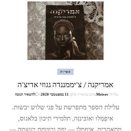
ספרות
אמריקנה / צ'יממננדה נגוזי אדיצ'ה
בנושא
על-ידי
Meirav
עודכן בתאריך %@
11 בספטמבר 2020
להשאיר תגובה
אמריקנה
/
עלילת הספר מתפרשת על פני שלוש יבשות.
צ'יממננדה
איפֵמֵלוּ ואוֹבּינזֶה, תלמידי תיכון בלאגוס,
נגוזי
אדיצ'ה
מתאהבים. איפמלו — יפה ובוטחת בעצמה —