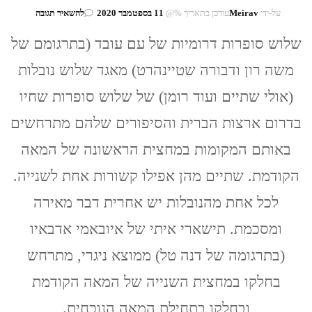
בנושא
על-ידי
Meirav
עודכן בתאריך %@
11 בספטמבר 2020
להשאיר תגובה
שלוש
סופרות
שלוש סופרות דרומיות של עם עובד (בתרגומם של
דרומיות
משה רון ודבורה שטיינהרט) מאגד שלוש נובלות
(קת'רין
אן
(אולי שתיים ועוד רומן) של שלוש סופרות שחיו
פורטר;
קרסון
בדרום ארצות הברית והסיפורים שלהם מתרחשים
מק'קלרס;
פלנרי
באותם המקומות במחצית הראשונה של המאה
או'קונר)
ואיובאמי
הקודמת. שתיים מהן אפילו קשורות אחת לשנייה.
אדבאיו
אחת
לכל אחת מהנובלות יש אחרית דבר מאירה
ומסכמת. תישארי איתי של איובאמי אדבאיו
(בתרגומה של דנה טל) ממוצא ניגרי, מתרחש
בחלקו במחצית השנייה של המאה הקודמת
ובחלקו בתחילת המאה הנוכחית.