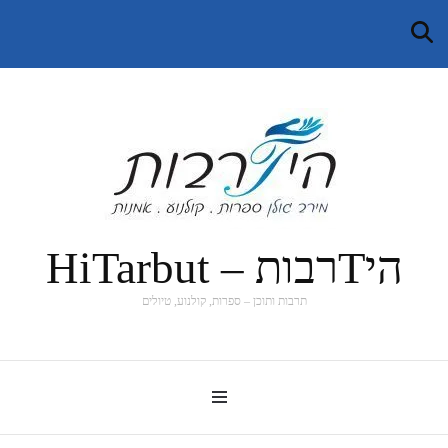
היTרבות – HiTarbut
תרבות ותוכן – ספרות, קולנוע, טיולים