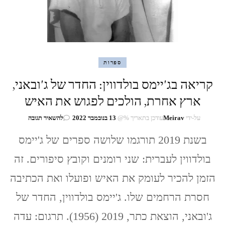
ספרות
קריאה בג'יימס בולדווין: החדר של ג'ובאני,
ארץ אחרת, הולכים לפגוש את האיש
בנושא
על-ידי
Meirav
עודכן בתאריך %@
13 בנובמבר 2022
להשאיר תגובה
קריאה
בשנת 2019 תורגמו שלושה ספרים של ג'יימס
בג'יימס
בולדווין:
בולדווין לעברית: שני רומנים וקובץ סיפורים. זה
החדר
של
הזמן להכיר לעומק את האיש ופועלו ואת הכתיבה
ג'ובאני,
ארץ
חסרת הרחמים שלו. ג'יימס בולדווין, החדר של
אחרת,
הולכים
ג'ובאני, הוצאת כתר, 2019 (1956). תרגום: עדה
לפגוש