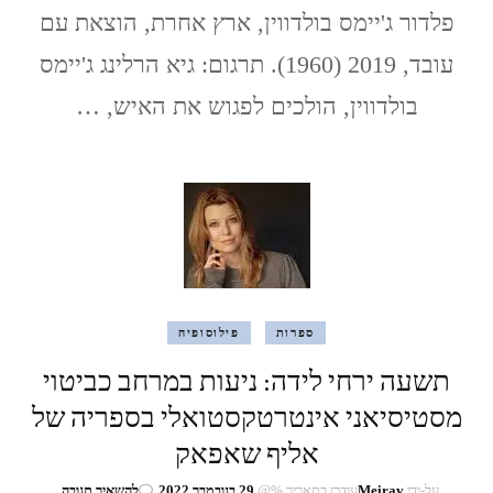
את
פלדור ג'יימס בולדווין, ארץ אחרת, הוצאת עם
האיש
עובד, 2019 (1960). תרגום: גיא הרלינג ג'יימס
בולדווין, הולכים לפגוש את האיש, …
ספרות
פילוסופיה
תשעה ירחי לידה: ניעות במרחב כביטוי
מסטיסיאני אינטרטקסטואלי בספריה של
אליף שאפאק
בנושא
על-ידי
Meirav
עודכן בתאריך %@
29 בנובמבר 2022
להשאיר תגובה