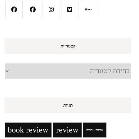
קטגוריות
קטגוריות
תגיות
book review
review
אוטוביוגרפיה