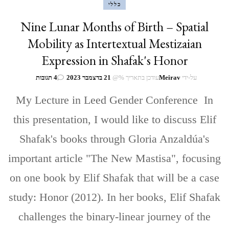
כללי
Nine Lunar Months of Birth – Spatial
Mobility as Intertextual Mestizaian
Expression in Shafak's Honor
על
על-ידי
Meirav
עודכן בתאריך %@
21 בדצמבר 2023
4 תגובות
Nine
My Lecture in Leed Gender Conference In
Lunar
Months
this presentation, I would like to discuss Elif
of
Birth
Shafak's books through Gloria Anzaldúa's
–
Spatial
important article "The New Mastisa", focusing
Mobility
as
on one book by Elif Shafak that will be a case
Intertextual
Mestizaian
study: Honor (2012). In her books, Elif Shafak
Expression
in
challenges the binary-linear journey of the
Shafak's