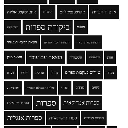
ארצות הברית
אקזיסטנציאליזם
אמנות
אינטרטקסטואליות
ביקורת ספרות
גזענות
ביוגרפיות
הוצאת הקיבוץ המאוחד
הוצאת כנרת זמורה
הוצאת ידיעות ספרים
הוצאת עם עובד
זהות
היסטוריה
הוצאת מודן
המשוטט
טיולים בעקבות ספרים
טיול
מגדר
זיכרון
טורקיה
חירות
נשים
מרחב
מסע
מוסיקה
מלחמת העולם השנייה
ספרות
ספרות אמריקאית
סופרים ישראלים
ספרות אנגלית
ספרות ישראלית
ספרות מגדרית