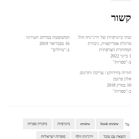
קשור
שתי ביוגרפיות של וירג'יניה הול:
המשוטטת במרחב העירוני
מרגלת אמריקאית, גיבורת
16 בפברואר 2019
המחתרת הצרפתית
ב-"טיולים"
1 ביוני 2022
ב-"ספרות"
חוריה (חירות) / עריכה ותרגום:
אלון פרגמן
10 במרץ 2018
ב-"ספרות"
book review
review
ביוגרפיות
ביקורת ספרות
על
הוצאת עם עובד
וירג'יניה וולף
סופרות ישראליות