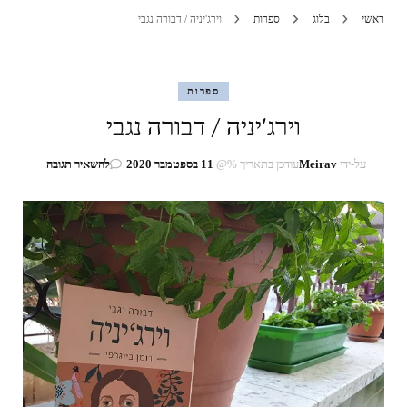
ראשי
בלוג
ספרות
וירג'יניה / דבורה נגבי
ספרות
וירג'יניה / דבורה נגבי
בנושא
על-ידי
Meirav
עודכן בתאריך %@
11 בספטמבר 2020
להשאיר תגובה
וירג'יניה
/
דבורה
נגבי