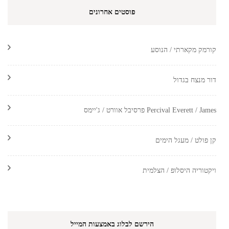
פוסטים אחרונים
קורמק מקארתי / הנוסע
דור מנצח בגדול
Percival Everett / James פרסיבל אוורט / ג'יימס
קן פולט / מעגל הימים
ויקטוריה היסלופ / הצלמית
הירשם לבלוג באמצעות המייל