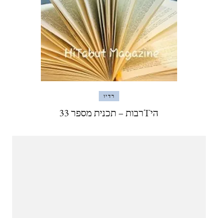
רדיו
היTרבות – תכנית מספר 33