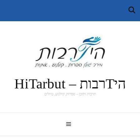
היTרבות – HiTarbut
תרבות ותוכן – ספרות, קולנוע, טיולים