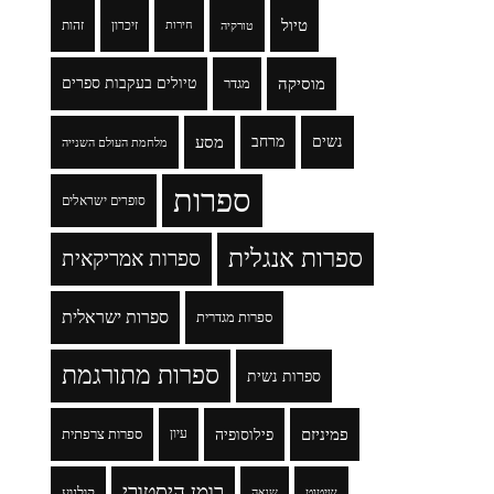
טיול
זיכרון
זהות
טורקיה
חירות
מוסיקה
טיולים בעקבות ספרים
מגדר
נשים
מרחב
מסע
מלחמת העולם השנייה
ספרות
סופרים ישראלים
ספרות אנגלית
ספרות אמריקאית
ספרות ישראלית
ספרות מגדרית
ספרות מתורגמת
ספרות נשית
פמיניזם
פילוסופיה
עיון
ספרות צרפתית
רומן היסטורי
שיטוט
קולנוע
שואה