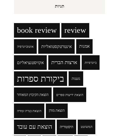
תגיות
book review
review
אמנות
אינטרטקסטואליות
אוטוביוגרפיה
ארצות הברית
אקזיסטנציאליזם
ביוגרפיות
ביקורת ספרות
גזענות
הוצאת הקיבוץ המאוחד
הוצאת ידיעות ספרים
הוצאת מודן
הוצאת כנרת זמורה
הוצאת עם עובד
היסטוריה
המשוטט