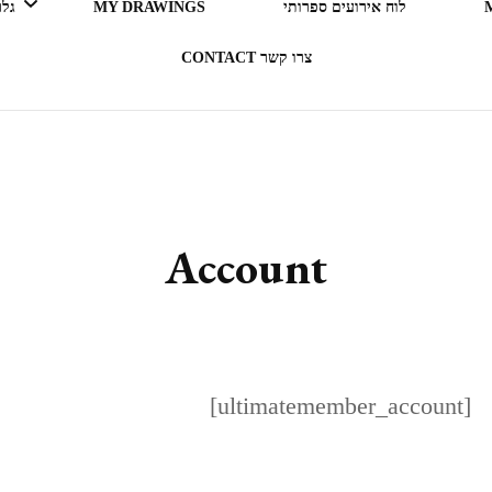
לוח אירועים ספרותי
MY DRAWINGS
גלריה 
צרו קשר CONTACT
LEGO ERGO SUM (אני קורא
= אני קיים)
בעקבות ספרים
Account
תרבות מארחת
רדיו RADIO
[ultimatemember_account]