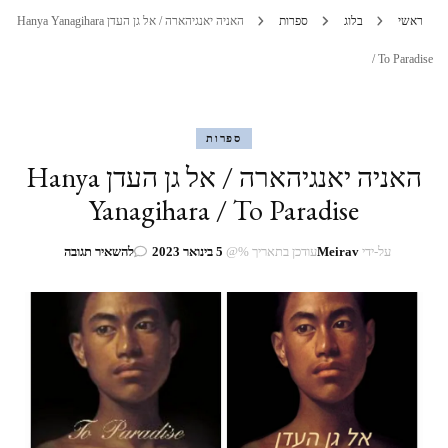
ראשי
בלוג
ספרות
האניה יאנגיהארה / אל גן העדן Hanya Yanagihara
/ To Paradise
ספרות
האניה יאנגיהארה / אל גן העדן Hanya
Yanagihara / To Paradise
בנושא
על-ידי
Meirav
עודכן בתאריך %@
5 בינואר 2023
להשאיר תגובה
האניה
יאנגיהארה
/
אל
גן
העדן
Hanya
Yanagihara
/