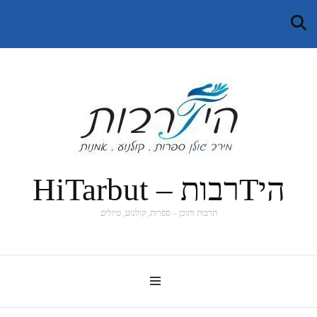
היTרבות – HiTarbut
תרבות ותוכן – ספרות, קולנוע, טיולים