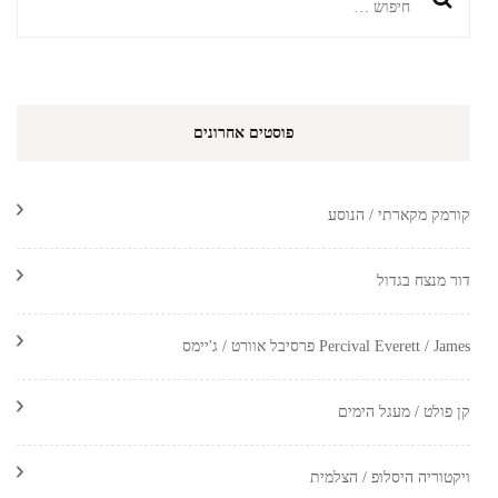
חיפוש:
פוסטים אחרונים
קורמק מקארתי / הנוסע
דור מנצח בגדול
Percival Everett / James פרסיבל אוורט / ג'יימס
קן פולט / מעגל הימים
ויקטוריה היסלופ / הצלמית