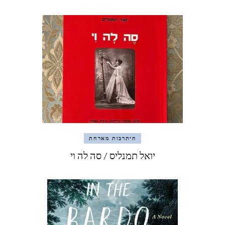
היתרבות מארחת
יואל תמנליס / סה לה וי