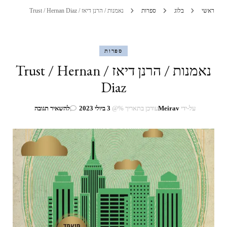
ראשי
בלוג
ספרות
נאמנות / הרנן דיאז / Trust / Hernan Diaz
ספרות
נאמנות / הרנן דיאז / Trust / Hernan
Diaz
בנושא
על-ידי
Meirav
עודכן בתאריך %@
3 ביולי 2023
להשאיר תגובה
נאמנות
/
הרנן
דיאז
/
Trust
/
Hernan
Diaz