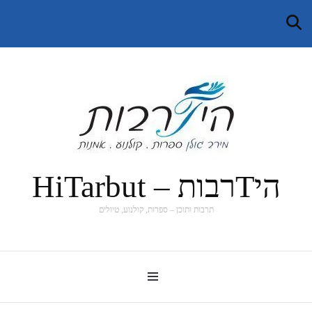
היTרבות – HiTarbut
תרבות ותוכן – ספרות, קולנוע, טיולים