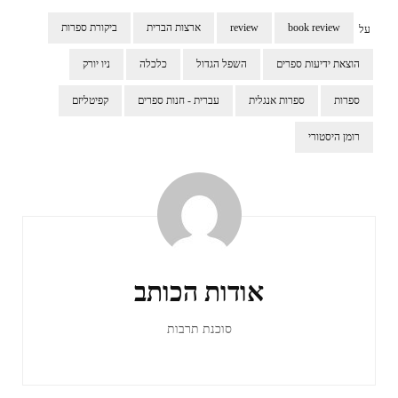
book review
review
ארצות הברית
ביקורת ספרות
על
הוצאת ידיעות ספרים
השפל הגדול
כלכלה
ניו יורק
ספרות
ספרות אנגלית
עברית - חנות ספרים
קפיטליזם
רומן היסטורי
ניווט
ברשומות
אודות הכותב
סוכנת תרבות