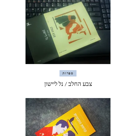
ספרות
צבע החלב / נל ליישון