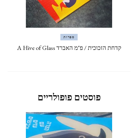
ספרות
קדחת הזכוכית / פ"מ האברד A Hive of Glass
פוסטים פופולריים