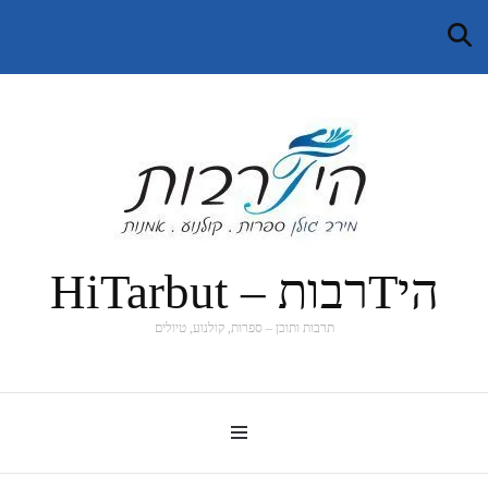
היTרבות – HiTarbut
תרבות ותוכן – ספרות, קולנוע, טיולים