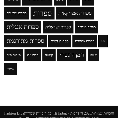
ספרות
ספרות אמריקאית
סופרים ישראלים
ספרות אנגלית
ספרות ישראלית
ספרות מגדרית
ספרות מתורגמת
ספרות נשית
עיון
ספרות צרפתית
רומן היסטורי
פמיניזם
פילוסופיה
קולנוע
שואה
שיטוט
הזכויות שמורות2026
היTרבות - HiTarbut
. כל הזכויות שמורות
Fashion Diva