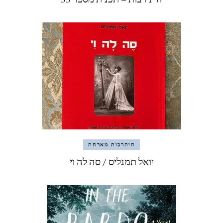
היתרבות מארחת
יואל תמנליס / סה לה וי