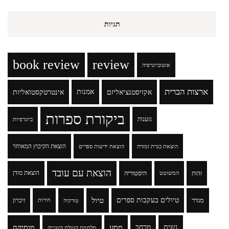
תגיות
book review
review
אוטוביוגרפיה
ארצות הברית
אקזיסטנציאליזם
אמנות
אינטרטקסטואליות
ביקורת ספרות
גזענות
ביוגרפיות
הוצאת הקיבוץ המאוחד
הוצאת כנרת זמורה
הוצאת ידיעות ספרים
הוצאת עם עובד
זהות
היסטוריה
הוצאת מודן
המשוטט
טיולים בעקבות ספרים
טיול
מגדר
זיכרון
טורקיה
חירות
נשים
מרחב
מסע
מוסיקה
מלחמת העולם השנייה