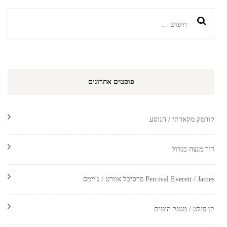
חיפוש:
פוסטים אחרונים
קורמק מקארתי / הנוסע
דור מנצח בגדול
Percival Everett / James פרסיבל אוורט / ג'יימס
קן פולט / מעגל הימים