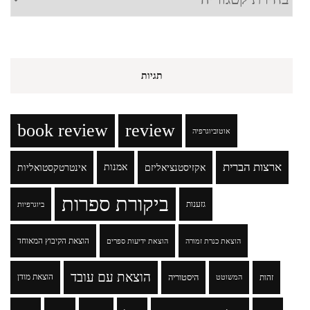
תגיות
book review
review
אוטוביוגרפיה
ארצות הברית
אקזיסטנציאליזם
אמנות
אינטרטקסטואליות
ביקורת ספרות
גזענות
ביוגרפיות
הוצאת הקיבוץ המאוחד
הוצאת כנרת זמורה
הוצאת ידיעות ספרים
הוצאת עם עובד
זהות
היסטוריה
הוצאת מודן
המשוטט