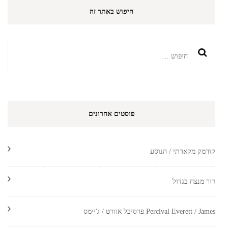
חיפוש באתר זה
חיפוש:
פוסטים אחרונים
קורמק מקארתי / הנוסע
דור מנצח בגדול
Percival Everett / James פרסיבל אוורט / ג'יימס