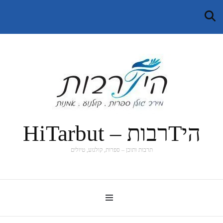
היTרבות – HiTarbut
תרבות ותוכן – ספרות, קולנוע, טיולים