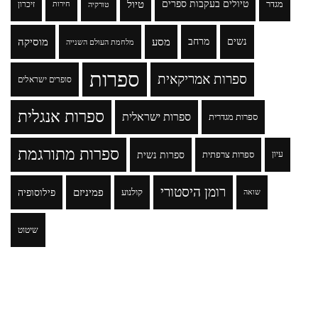
טיולים בעקבות ספרים
טיול
מגדר
זיכרון
טורקיה
חירות
נשים
מרחב
מסע
מוסיקה
מלחמת העולם השנייה
ספרות
ספרות אמריקאית
סופרים ישראלים
ספרות אנגלית
ספרות ישראלית
ספרות מגדרית
ספרות מתורגמת
ספרות נשית
עיון
ספרות צרפתית
רומן היסטורי
פמיניזם
פילוסופיה
קולנוע
שואה
שיטוט