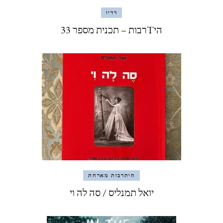
רדיו
היTרבות – תכנית מספר 33
היתרבות מארחת
יואל תמנליס / סה לה וי