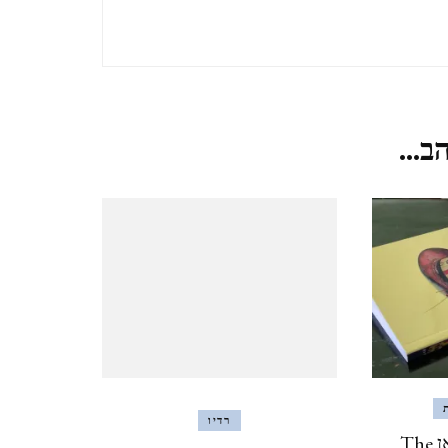
TZIPORI
אלוני אבא ותל מגידו אפריל
2021 ALONEI ABA AND
ב...
TEL MEGIDO
פריחה ונדידה בצפון הארץ,
חורף-אביב, מרץ 2021
FLOWERING AND
MIGRATION IN THE
NORTH OF THE
COUNTRY, WINTER-
רדיו
SPRING, MARCH
הג'וק / איאן מקיואן The