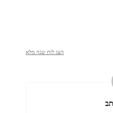
מצדה וים המלח, דצמבר 2021
MASADA AND THE DEAD
SEA, DECEMBER
סופש בלאק פריידיי, בודפשט,
הצג לוח שנה מלא
הונגריה, נובמבר 2021
BUDAPEST, HUNGARY
ברלין, ספטמבר, 2021 BERLIN,
GERMANY, SEPTEMBER
תב
ציפורי, אפריל, 2021 ,