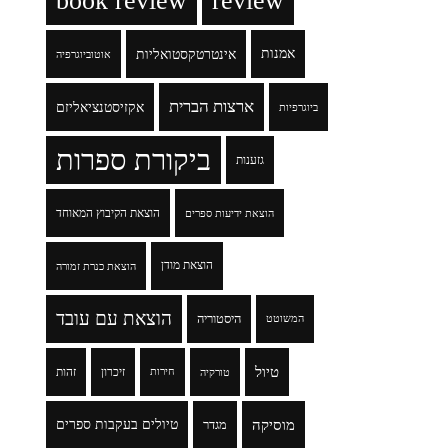
book review
review
אמנות
אינטרטקסטואליות
אוטוביוגרפיה
ארצות הברית
אקזיסטנציאליזם
ביוגרפיות
ביקורת ספרות
גזענות
הוצאת הקיבוץ המאוחד
הוצאת ידיעות ספרים
הוצאת מודן
הוצאת כנרת זמורה
הוצאת עם עובד
היסטוריה
המשוטט
טיול
זיכרון
זהות
טורקיה
חירות
מוסיקה
טיולים בעקבות ספרים
מגדר