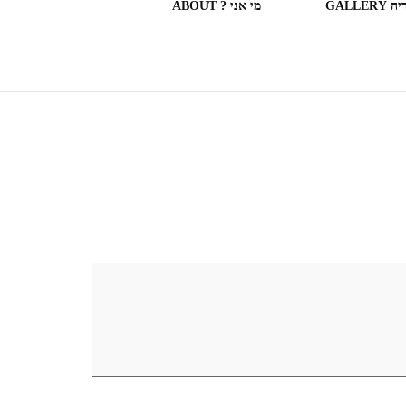
GALLERY
מי אני ? ABOUT
ספריות וחנויות ספרים בעולם
(חלק מה)ספרים שקראתי
SOME OF THE BOOKS I
READ
המצלמה המשוטטת MY
WANDERING CAMERA
חדר בבית מלון HOTEL
ROOM