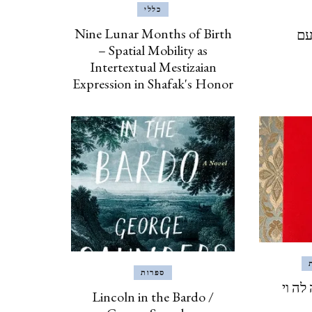
ינואר, 2020
כללי
Nine Lunar Months of Birth
עם
– Spatial Mobility as
איסטנבול, טורקיה, 2019
Intertextual Mestizaian
ISTANBUL, TURKEY
Expression in Shafak's Honor
ברצלונה, יוני 2019
BARCELONA
כרתים, אוקטובר, 2018 CRETE
אילת וטאבה (מ 2017) EILAT
& TABA
ספרות
לה וי
Lincoln in the Bardo /
פראג, אוגוסט, 2017 PRAGUE