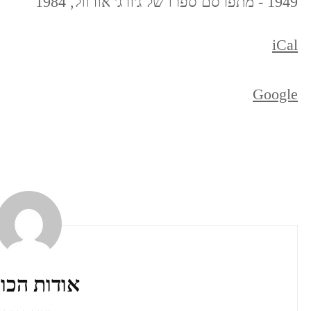
1949 - מתפרסם ספרו של ג'ורג' אורוול, 1984
iCal
Google
ניווט
ברשומות
אודות הכו