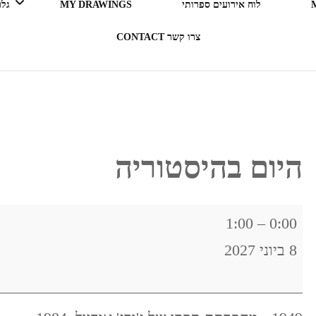
לוח אירועים ספרותי
MY DRAWINGS
גלריה 
צרו קשר CONTACT
LEGO ERGO SUM (אני קורא
= אני קיים)
בעקבות ספרים
היום בהיסטוריה
תרבות מארחת
היום
1:00
–
0:00
רדיו RADIO
בהיסטוריה
8 ביוני 2027