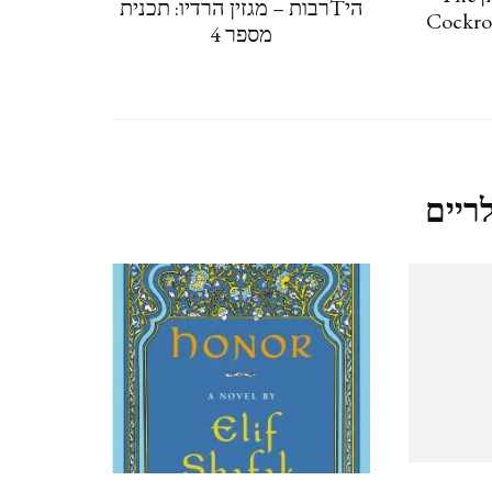
היTרבות – מגזין הרדיו: תכנית
Cockro
מספר 4
נגב – עין עבדת ושדה בוקר –
פברואר 2021
קאסר אל יהוד 13.2.2021
QASR AL YAHUD
ריים
ליברפול, LIVERPOOL ינואר
2020
לידס LEEDS (אנגליה), ינואר
2020
מנצ'סטר,MANCHESTER