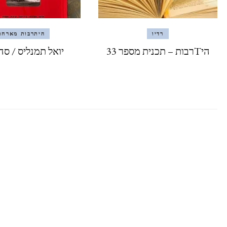
רדיו
היתרבות מארחת
היTרבות – תכנית מספר 33
יואל תמנליס / סה 