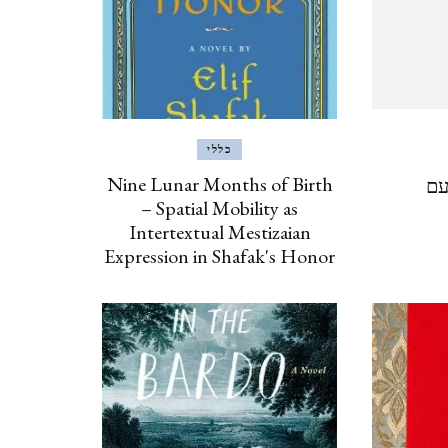
ינואר, 2020
איסטנבול, טורקיה, 2019
ISTANBUL, TURKEY
כללי
ברצלונה, יוני 2019
Nine Lunar Months of Birth
עם
– Spatial Mobility as
BARCELONA
Intertextual Mestizaian
Expression in Shafak's Honor
כרתים, אוקטובר, 2018 CRETE
אילת וטאבה (מ 2017) EILAT
& TABA
פראג, אוגוסט, 2017 PRAGUE