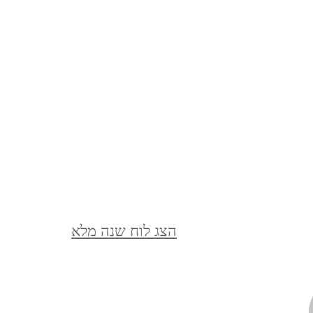
מצדה וים המלח, דצמבר 2021
MASADA AND THE DEAD
SEA, DECEMBER
סופש בלאק פריידיי, בודפשט,
הונגריה, נובמבר 2021
BUDAPEST, HUNGARY
ברלין, ספטמבר, 2021 BERLIN,
הצג לוח שנה מלא
GERMANY, SEPTEMBER
ציפורי, אפריל, 2021 ,