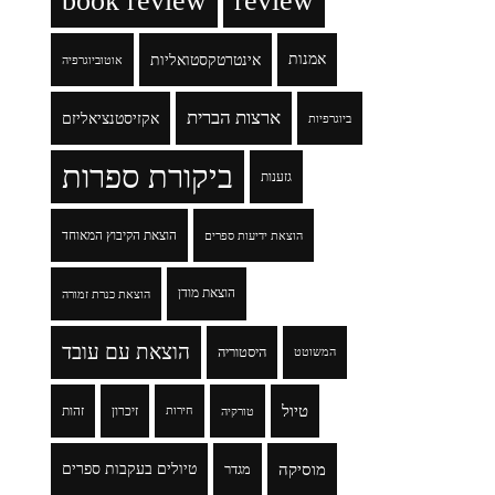
book review
review
אמנות
אינטרטקסטואליות
אוטוביוגרפיה
ארצות הברית
אקזיסטנציאליזם
ביוגרפיות
ביקורת ספרות
גזענות
הוצאת הקיבוץ המאוחד
הוצאת ידיעות ספרים
הוצאת מודן
הוצאת כנרת זמורה
הוצאת עם עובד
היסטוריה
המשוטט
טיול
זיכרון
זהות
טורקיה
חירות
מוסיקה
טיולים בעקבות ספרים
מגדר