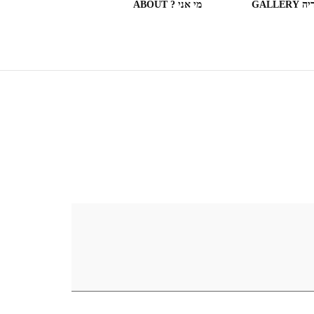
GALLERY
מי אני ? ABOUT
ספריות וחנויות ספרים בעולם
(חלק מה)ספרים שקראתי
SOME OF THE BOOKS I
READ
המצלמה המשוטטת MY
WANDERING CAMERA
חדר בבית מלון HOTEL
ROOM