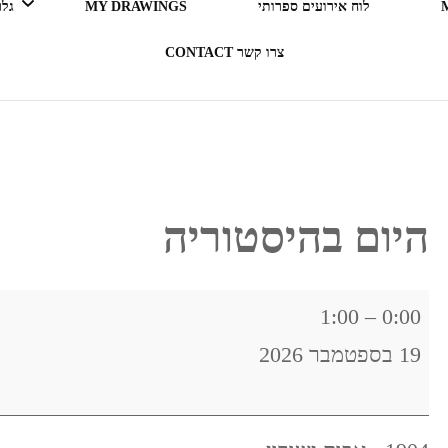
לוח אירועים ספרותי
MY DRAWINGS
גלריה 
צרו קשר CONTACT
LEGO ERGO SUM (אני קורא
= אני קיים)
בעקבות ספרים
היום בהיסטוריה
תרבות מארחת
היום
1:00
–
0:00
רדיו RADIO
בהיסטוריה
19 בספטמבר 2026