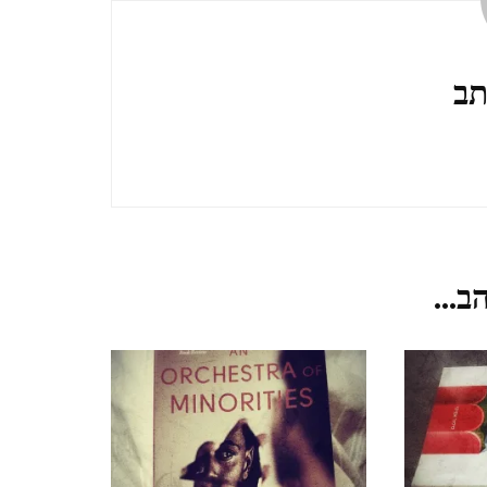
TZIPORI
אלוני אבא ותל מגידו אפריל
תב
2021 ALONEI ABA AND
TEL MEGIDO
פריחה ונדידה בצפון הארץ,
חורף-אביב, מרץ 2021
ב...
FLOWERING AND
MIGRATION IN THE
NORTH OF THE
COUNTRY, WINTER-
SPRING, MARCH