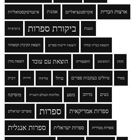
ארצות הברית
אקזיסטנציאליזם
אמנות
אינטרטקסטואליות
ביקורת ספרות
גזענות
ביוגרפיות
הוצאת הקיבוץ המאוחד
הוצאת כנרת זמורה
הוצאת ידיעות ספרים
הוצאת עם עובד
זהות
היסטוריה
הוצאת מודן
המשוטט
טיולים בעקבות ספרים
טיול
מגדר
זיכרון
טורקיה
חירות
נשים
מרחב
מסע
מוסיקה
מלחמת העולם השנייה
ספרות
ספרות אמריקאית
סופרים ישראלים
ספרות אנגלית
ספרות ישראלית
ספרות מגדרית