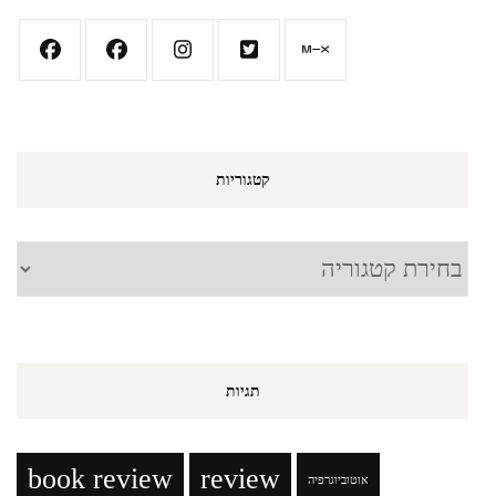
קטגוריות
קטגוריות
תגיות
book review
review
אוטוביוגרפיה