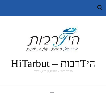
היTרבות – HiTarbut
תרבות ותוכן – ספרות, קולנוע, טיולים