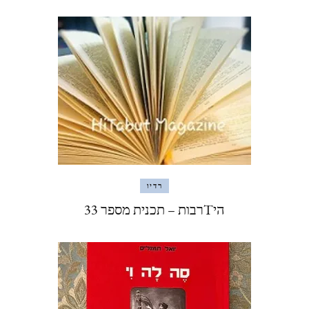
רדיו
היTרבות – תכנית מספר 33