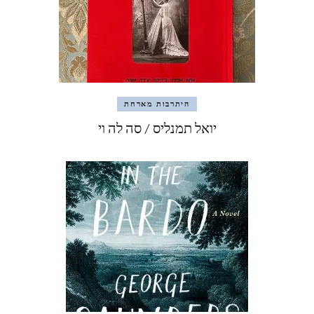
היתרבות מארחת
יואל תמנליס / סה לה וי