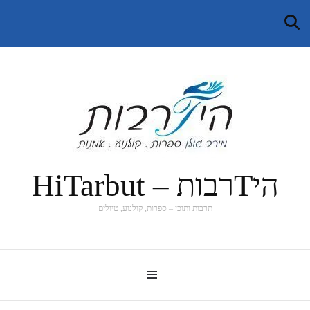
היTרבות – HiTarbut
תרבות ותוכן – ספרות, קולנוע, טיולים