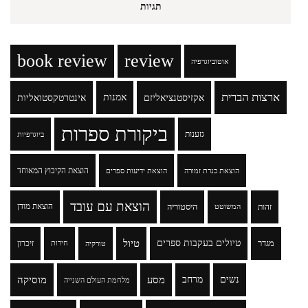
תגיות
book review
review
אוטוביוגרפיה
ארצות הברית
אקזיסטנציאליזם
אמנות
אינטרטקסטואליות
ביקורת ספרות
גזענות
ביוגרפיות
הוצאת הקיבוץ המאוחד
הוצאת כנרת זמורה
הוצאת ידיעות ספרים
הוצאת עם עובד
זהות
היסטוריה
הוצאת מודן
המשוטט
טיולים בעקבות ספרים
טיול
מגדר
זיכרון
טורקיה
חירות
נשים
מרחב
מסע
מוסיקה
מלחמת העולם השנייה