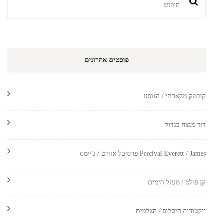
חיפוש:
פוסטים אחרונים
קורמק מקארתי / הנוסע
דור מנצח בגדול
Percival Everett / James פרסיבל אוורט / ג'יימס
קן פולט / מעגל הימים
ויקטוריה היסלופ / הצלמית