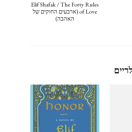
Elif Shafak / The Forty Rules
of Love (ארבעים החוקים של
נגב – עין עבדת ושדה בוקר –
האהבה)
פברואר 2021
קאסר אל יהוד 13.2.2021
QASR AL YAHUD
ריים
ליברפול, LIVERPOOL ינואר
2020
לידס LEEDS (אנגליה), ינואר
2020
מנצ'סטר,MANCHESTER