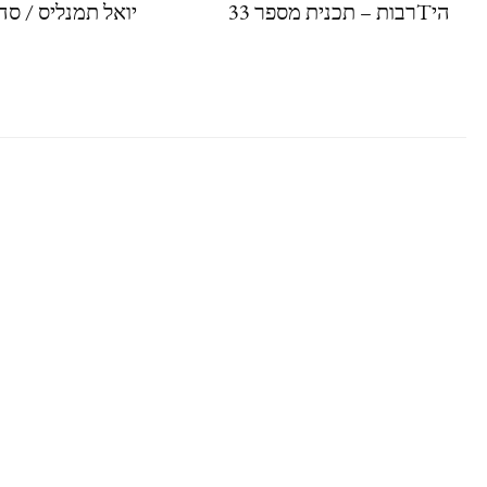
היTרבות – תכנית מספר 33
יואל תמנליס / סה 