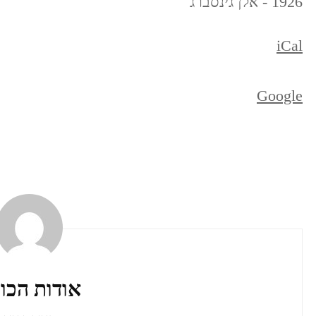
1926 - אלן גינסברג
iCal
Google
ניווט
ברשומות
אודות הכו