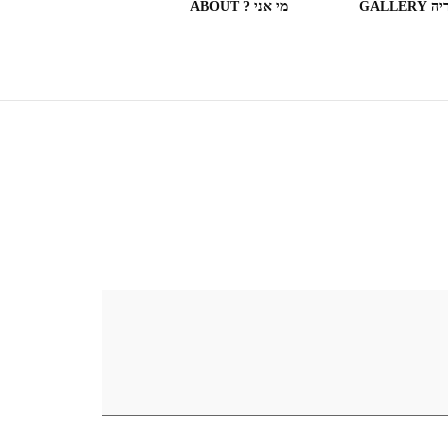
GALLERY
מי אני ? ABOUT
ספריות וחנויות ספרים בעולם
(חלק מה)ספרים שקראתי
SOME OF THE BOOKS I
READ
המצלמה המשוטטת MY
WANDERING CAMERA
חדר בבית מלון HOTEL
ROOM