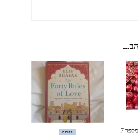
TZIPORI
אלוני אבא ותל מגידו אפריל
2021 ALONEI ABA AND
ב...
TEL MEGIDO
פריחה ונדידה בצפון הארץ,
חורף-אביב, מרץ 2021
FLOWERING AND
MIGRATION IN THE
NORTH OF THE
COUNTRY, WINTER-
SPRING, MARCH
ספרות