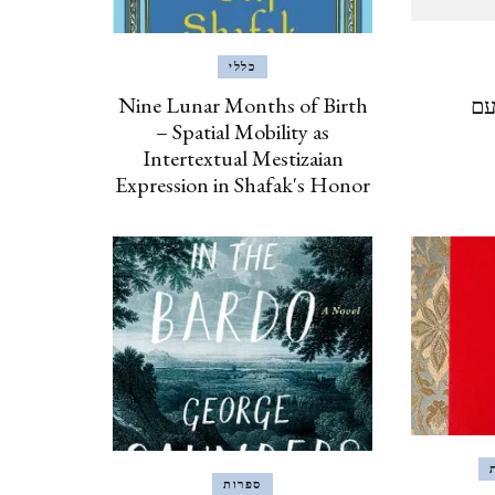
ינואר, 2020
כללי
איסטנבול, טורקיה, 2019
Nine Lunar Months of Birth
עם
ISTANBUL, TURKEY
– Spatial Mobility as
Intertextual Mestizaian
Expression in Shafak's Honor
ברצלונה, יוני 2019
BARCELONA
כרתים, אוקטובר, 2018 CRETE
אילת וטאבה (מ 2017) EILAT
& TABA
פראג, אוגוסט, 2017 PRAGUE
ספרות