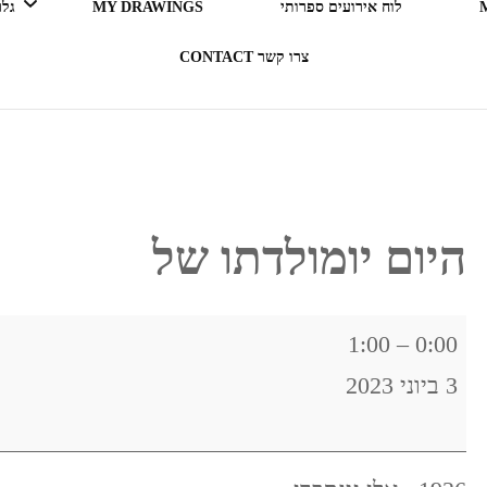
לוח אירועים ספרותי
MY DRAWINGS
גלריה 
צרו קשר CONTACT
LEGO ERGO SUM (אני קורא
= אני קיים)
בעקבות ספרים
היום יומולדתו של
תרבות מארחת
היום
1:00
–
0:00
רדיו RADIO
יומולדתו
3 ביוני 2023
של