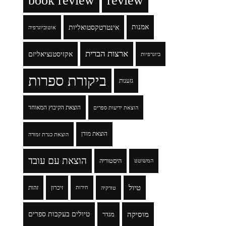
book review
review
אמנות
אינטרטקסטואליות
אוטוביוגרפיה
ארצות הברית
אקזיסטנציאליזם
ביוגרפיות
ביקורת ספרות
גזענות
הוצאת הקיבוץ המאוחד
הוצאת ידיעות ספרים
הוצאת מודן
הוצאת כנרת זמורה
הוצאת עם עובד
היסטוריה
המשוטט
טיול
זיכרון
זהות
טורקיה
חירות
מוסיקה
טיולים בעקבות ספרים
מגדר