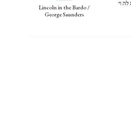
לה וי
CZECH REPUBLIC
Lincoln in the Bardo /
George Saunders
וארנה (מ 2015) VARNA,
BULGARIA