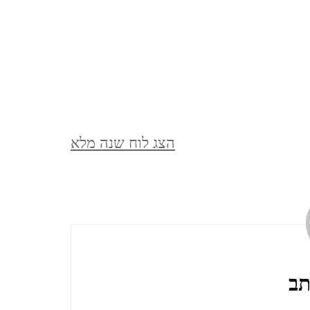
מצדה וים המלח, דצמבר 2021
MASADA AND THE DEAD
SEA, DECEMBER
סופש בלאק פריידיי, בודפשט,
הצג לוח שנה מלא
הונגריה, נובמבר 2021
BUDAPEST, HUNGARY
ברלין, ספטמבר, 2021 BERLIN,
GERMANY, SEPTEMBER
תב
ציפורי, אפריל, 2021 ,