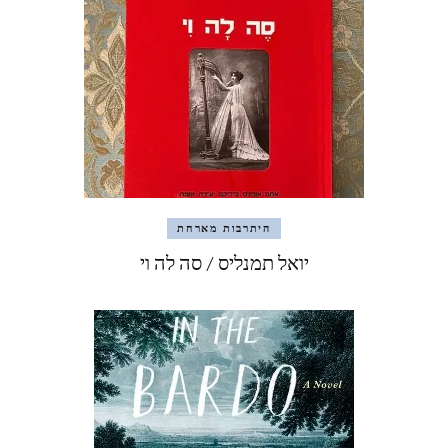
היתרבות מארחת
יואל תמנליס / סה לה וי