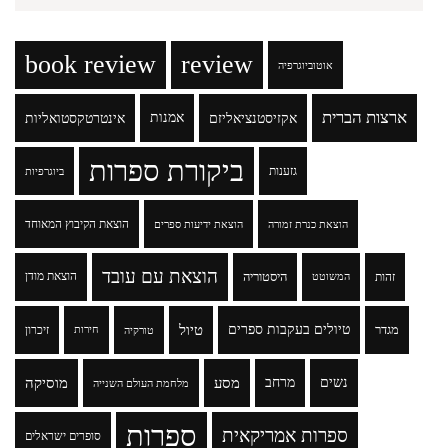
book review
review
אוטוביוגרפיה
ארצות הברית
אקזיסטנציאליזם
אמנות
אינטרטקסטואליות
ביקורת ספרות
גזענות
ביוגרפיות
הוצאת הקיבוץ המאוחד
הוצאת כנרת זמורה
הוצאת ידיעות ספרים
הוצאת עם עובד
זהות
היסטוריה
הוצאת מודן
המשוטט
טיולים בעקבות ספרים
טיול
מגדר
זיכרון
טורקיה
חירות
נשים
מרחב
מסע
מוסיקה
מלחמת העולם השנייה
ספרות
ספרות אמריקאית
סופרים ישראלים