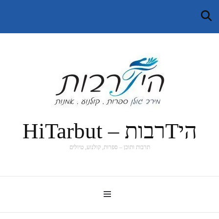
היTרבות – HiTarbut
תרבות ותוכן – ספרות, קולנוע, טיולים