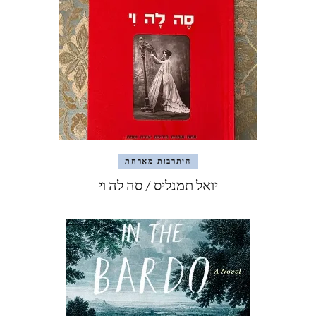
היתרבות מארחת
יואל תמנליס / סה לה וי