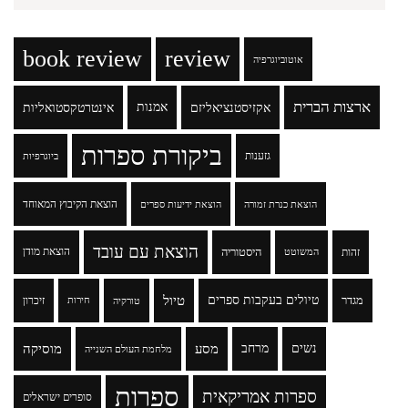
book review
review
אוטוביוגרפיה
ארצות הברית
אקזיסטנציאליזם
אמנות
אינטרטקסטואליות
ביקורת ספרות
גזענות
ביוגרפיות
הוצאת הקיבוץ המאוחד
הוצאת כנרת זמורה
הוצאת ידיעות ספרים
הוצאת עם עובד
זהות
היסטוריה
הוצאת מודן
המשוטט
טיולים בעקבות ספרים
טיול
מגדר
זיכרון
טורקיה
חירות
נשים
מרחב
מסע
מוסיקה
מלחמת העולם השנייה
ספרות
ספרות אמריקאית
סופרים ישראלים