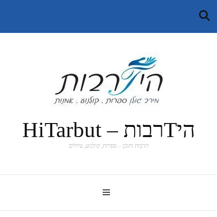
היTרבות – HiTarbut
תרבות ותוכן – ספרות, קולנוע, טיולים