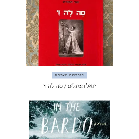
היתרבות מארחת
יואל תמנליס / סה לה וי