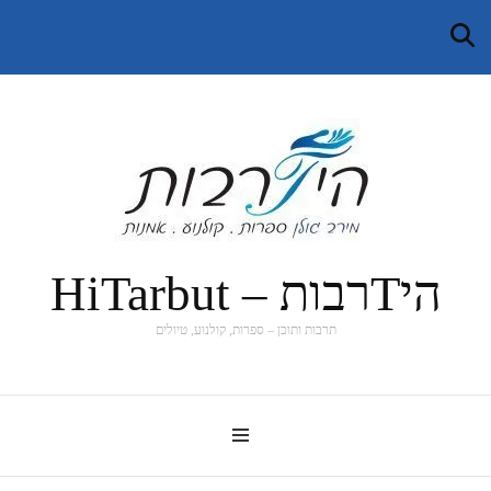
היTרבות – HiTarbut
תרבות ותוכן – ספרות, קולנוע, טיולים