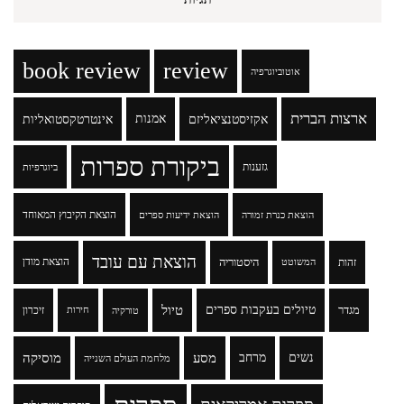
book review
review
אוטוביוגרפיה
ארצות הברית
אקזיסטנציאליזם
אמנות
אינטרטקסטואליות
ביקורת ספרות
גזענות
ביוגרפיות
הוצאת הקיבוץ המאוחד
הוצאת כנרת זמורה
הוצאת ידיעות ספרים
הוצאת עם עובד
זהות
היסטוריה
הוצאת מודן
המשוטט
טיולים בעקבות ספרים
טיול
מגדר
זיכרון
טורקיה
חירות
נשים
מרחב
מסע
מוסיקה
מלחמת העולם השנייה