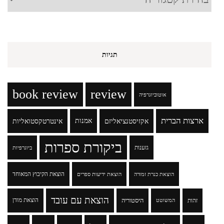
תגיות
book review
review
אוטוביוגרפיה
ארצות הברית
אקזיסטנציאליזם
אמנות
אינטרטקסטואליות
ביקורת ספרות
גזענות
ביוגרפיות
הוצאת הקיבוץ המאוחד
הוצאת כנרת זמורה
הוצאת ידיעות ספרים
הוצאת עם עובד
זהות
היסטוריה
הוצאת מודן
המשוטט