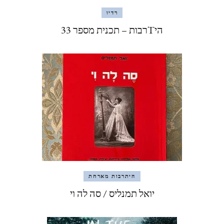
רדיו
היTרבות – תכנית מספר 33
היתרבות מארחת
יואל תמנליס / סה לה וי