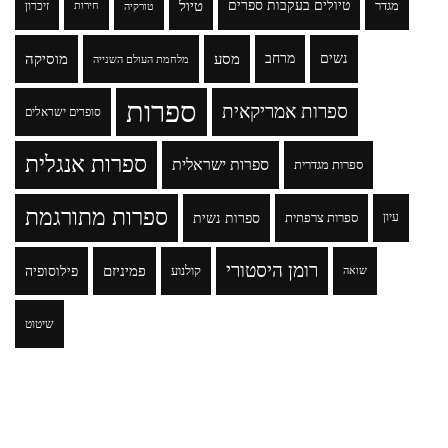
טיולים בעקבות ספרים
טיול
מגדר
זיכרון
טורקיה
חירות
נשים
מרחב
מסע
מוסיקה
מלחמת העולם השנייה
ספרות
ספרות אמריקאית
סופרים ישראלים
ספרות אנגלית
ספרות ישראלית
ספרות מגדרית
ספרות מתורגמת
ספרות נשית
עיון
ספרות צרפתית
רומן היסטורי
פמיניזם
פילוסופיה
קולנוע
שואה
שיטוט