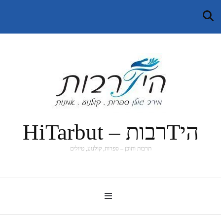
היTרבות – HiTarbut
תרבות ותוכן – ספרות, קולנוע, טיולים