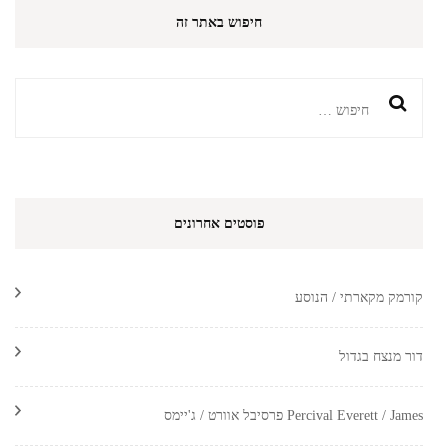
חיפוש באתר זה
חיפוש:
פוסטים אחרונים
קורמק מקארתי / הנוסע
דור מנצח בגדול
Percival Everett / James פרסיבל אוורט / ג'יימס