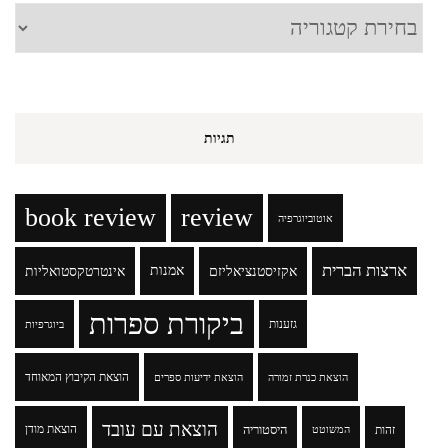
קטגוריות
תגיות
book review
review
אוטוביוגרפיה
ארצות הברית
אקזיסטנציאליזם
אמנות
אינטרטקסטואליות
ביקורת ספרות
גזענות
ביוגרפיות
הוצאת הקיבוץ המאוחד
הוצאת כנרת זמורה
הוצאת ידיעות ספרים
הוצאת עם עובד
זהות
היסטוריה
הוצאת מודן
המשוטט