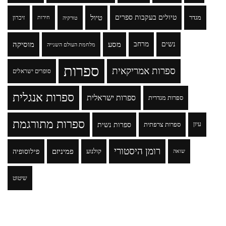
טיולים בעקבות ספרים
טיול
מגדר
זיכרון
טורקיה
חירות
נשים
מרחב
מסע
מוסיקה
מלחמת העולם השנייה
ספרות
ספרות אמריקאית
סופרים ישראלים
ספרות אנגלית
ספרות ישראלית
ספרות מגדרית
ספרות מתורגמת
ספרות נשית
עיון
ספרות צרפתית
רומן היסטורי
פמיניזם
פילוסופיה
קולנוע
שואה
שיטוט