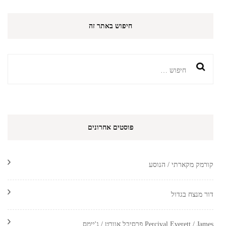
חיפוש באתר זה
חיפוש:
פוסטים אחרונים
קורמק מקארתי / הנוסע
דור מנצח בגדול
Percival Everett / James פרסיבל אוורט / ג'יימס