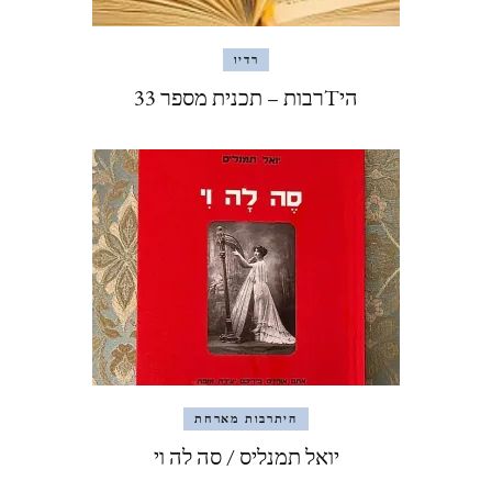
רדיו
היTרבות – תכנית מספר 33
היתרבות מארחת
יואל תמנליס / סה לה וי