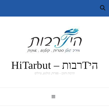
היTרבות – HiTarbut
תרבות ותוכן – ספרות, קולנוע, טיולים