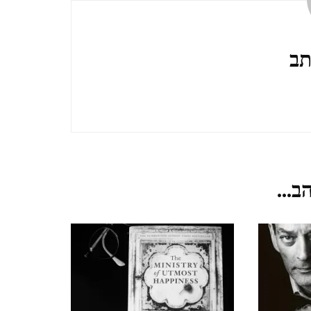
TZIPORI
אלוני אבא ותל מגידו אפריל
תב
2021 ALONEI ABA AND
TEL MEGIDO
פריחה ונדידה בצפון הארץ,
חורף-אביב, מרץ 2021
ב...
FLOWERING AND
MIGRATION IN THE
NORTH OF THE
COUNTRY, WINTER-
SPRING, MARCH