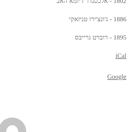
1802 - אלכסנדר דיומא האב
1886 - ג'ונצ'ירו טניזאקי
1895 - רוברט גרייבס
iCal
Google
ניווט