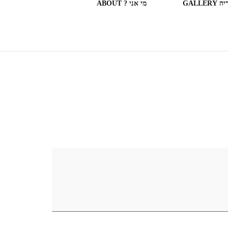
GALLERY
מי אני ? ABOUT
ספריות וחנויות ספרים בעולם
(חלק מה)ספרים שקראתי
SOME OF THE BOOKS I
READ
המצלמה המשוטטת MY
WANDERING CAMERA
חדר בבית מלון HOTEL
ROOM