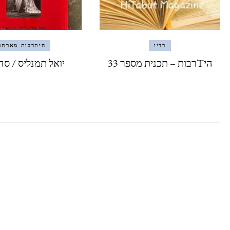
רדיו
היתרבות מארחת
היTרבות – תכנית מספר 33
יואל תמנליס / סה 