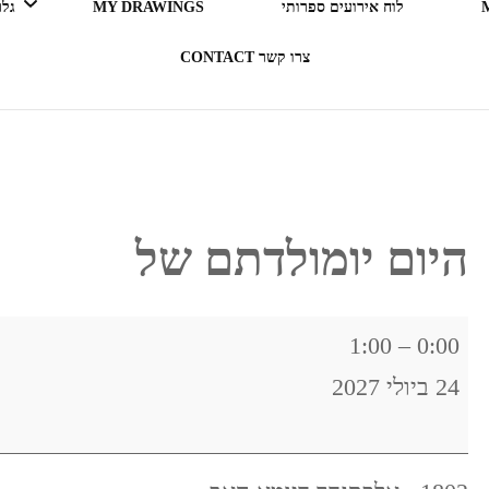
לוח אירועים ספרותי
MY DRAWINGS
גלריה 
צרו קשר CONTACT
LEGO ERGO SUM (אני קורא
= אני קיים)
בעקבות ספרים
היום יומולדתם של
תרבות מארחת
היום
1:00
–
0:00
רדיו RADIO
יומולדתם
24 ביולי 2027
של