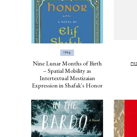
ינואר, 2020
איסטנבול, טורקיה, 2019
ISTANBUL, TURKEY
ברצלונה, יוני 2019
כללי
Nine Lunar Months of Birth
עם
BARCELONA
– Spatial Mobility as
Intertextual Mestizaian
כרתים, אוקטובר, 2018 CRETE
Expression in Shafak's Honor
אילת וטאבה (מ 2017) EILAT
& TABA
פראג, אוגוסט, 2017 PRAGUE