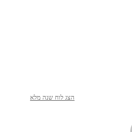
מצדה וים המלח, דצמבר 2021
MASADA AND THE DEAD
SEA, DECEMBER
סופש בלאק פריידיי, בודפשט,
הונגריה, נובמבר 2021
BUDAPEST, HUNGARY
ברלין, ספטמבר, 2021 BERLIN,
הצג לוח שנה מלא
GERMANY, SEPTEMBER
ציפורי, אפריל, 2021 ,