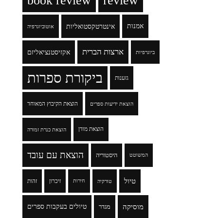
book review
review
אמנות
אינטרטקסטואליות
אוטוביוגרפיה
ארצות הברית
אקזיסטנציאליזם
ביוגרפיות
ביקורת ספרות
גזענות
הוצאת הקיבוץ המאוחד
הוצאת ידיעות ספרים
הוצאת מודן
הוצאת כנרת זמורה
הוצאת עם עובד
היסטוריה
המשוטט
טיול
זיכרון
זהות
טורקיה
חירות
מוסיקה
טיולים בעקבות ספרים
מגדר