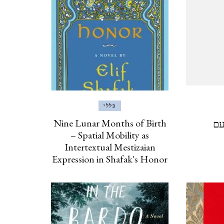
ינואר, 2020
איסטנבול, טורקיה, 2019
ISTANBUL, TURKEY
ברצלונה, יוני 2019
BARCELONA
כללי
Nine Lunar Months of Birth
עם
– Spatial Mobility as
כרתים, אוקטובר, 2018 CRETE
Intertextual Mestizaian
Expression in Shafak's Honor
אילת וטאבה (מ 2017) EILAT
& TABA
פראג, אוגוסט, 2017 PRAGUE