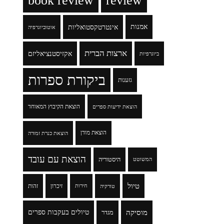
book review
review
אמנות
אינטרטקסטואליות
אוטוביוגרפיה
ארצות הברית
אקזיסטנציאליזם
ביוגרפיות
ביקורת ספרות
גזענות
הוצאת הקיבוץ המאוחד
הוצאת ידיעות ספרים
הוצאת מודן
הוצאת כנרת זמורה
הוצאת עם עובד
היסטוריה
המשוטט
טיול
זיכרון
זהות
טורקיה
חירות
מוסיקה
טיולים בעקבות ספרים
מגדר