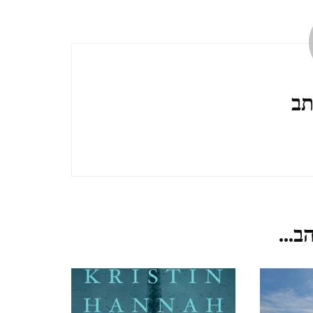
TZIPORI
אלוני אבא ותל מגידו אפריל
2021 ALONEI ABA AND
תב
TEL MEGIDO
פריחה ונדידה בצפון הארץ,
חורף-אביב, מרץ 2021
FLOWERING AND
MIGRATION IN THE
ב...
NORTH OF THE
COUNTRY, WINTER-
SPRING, MARCH