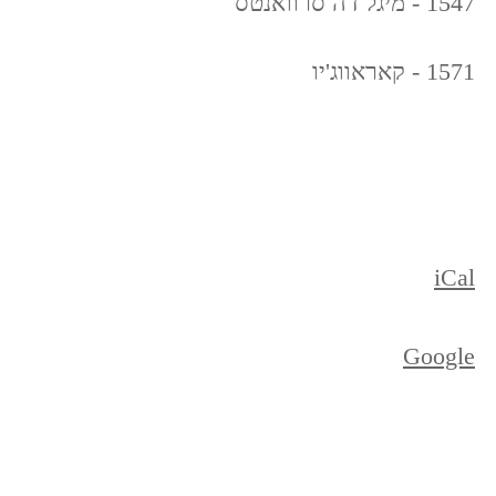
1547 - מיגל דה סרוואנטס
1571 - קאראווג'יו
iCal
Google