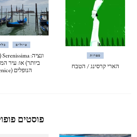
טיולים
כלל
ונצ
ספרות
ביותר) או: עיר המ
הארי קרסינג / הטבח
הנופלים (Venice)
פוסטים פופול