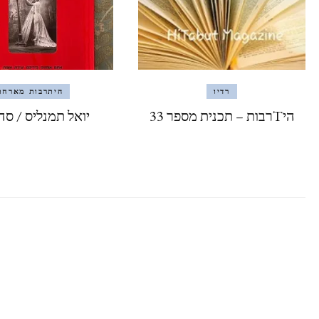
רדיו
היתרבות מארחת
היTרבות – תכנית מספר 33
יואל תמנליס / סה 