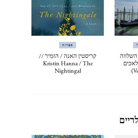
נגב – עין עבדת ושדה בוקר –
פברואר 2021
קאסר אל יהוד 13.2.2021
י
ספרות
QASR AL YAHUD
יה: Serenissima (השלווה
קריסטין האנה / הזמיר //
לאכים
Kristin Hanna / The
Nightingal
ליברפול, LIVERPOOL ינואר
2020
לידס LEEDS (אנגליה), ינואר
2020
ריים
מנצ'סטר,MANCHESTER