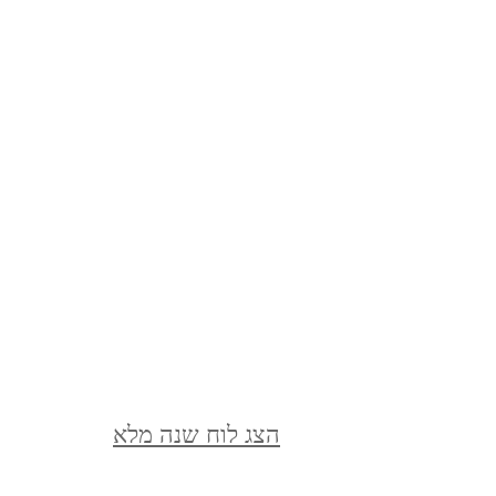
מצדה וים המלח, דצמבר 2021
MASADA AND THE DEAD
SEA, DECEMBER
סופש בלאק פריידיי, בודפשט,
הונגריה, נובמבר 2021
BUDAPEST, HUNGARY
ברלין, ספטמבר, 2021 BERLIN,
GERMANY, SEPTEMBER
הצג לוח שנה מלא
ציפורי, אפריל, 2021 ,