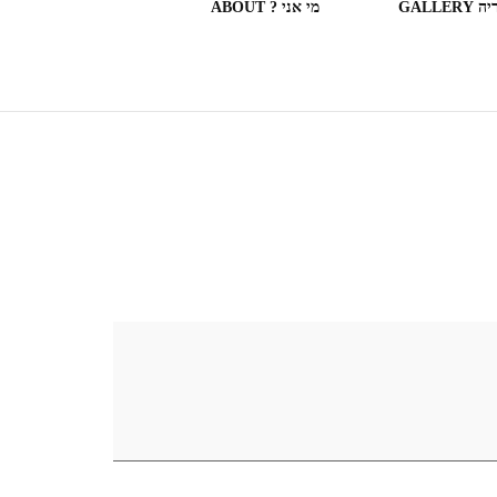
GALLERY
מי אני ? ABOUT
ספריות וחנויות ספרים בעולם
(חלק מה)ספרים שקראתי
SOME OF THE BOOKS I
READ
המצלמה המשוטטת MY
WANDERING CAMERA
חדר בבית מלון HOTEL
ROOM