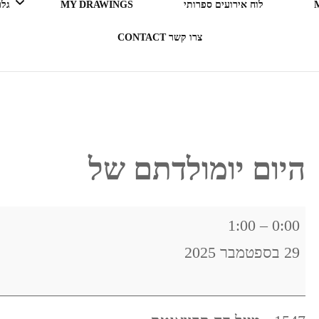
לוח אירועים ספרותי
MY DRAWINGS
גלריה 
צרו קשר CONTACT
LEGO ERGO SUM (אני קורא
= אני קיים)
בעקבות ספרים
היום יומולדתם של
תרבות מארחת
היום
1:00
–
0:00
רדיו RADIO
יומולדתם
29 בספטמבר 2025
של