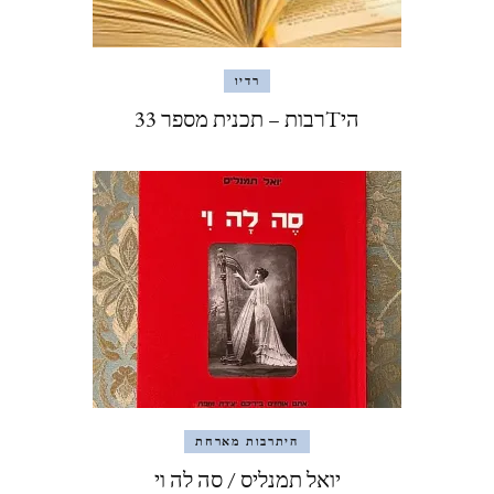
רדיו
היTרבות – תכנית מספר 33
היתרבות מארחת
יואל תמנליס / סה לה וי