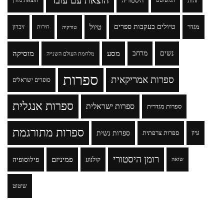
הוצאת עם עובד
זהות
היסטוריה
הוצאת מודן
המשוטט
טיולים בעקבות ספרים
טיול
מגדר
זיכרון
טורקיה
חירות
נשים
מרחב
מסע
מוסיקה
מלחמת העולם השנייה
ספרות
ספרות אמריקאית
סופרים ישראלים
ספרות אנגלית
ספרות ישראלית
ספרות מגדרית
ספרות מתורגמת
ספרות נשית
עיון
ספרות צרפתית
רומן היסטורי
פמיניזם
פילוסופיה
קולנוע
שואה
שיטוט