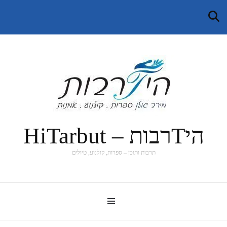
היTרבות – HiTarbut
תרבות ותוכן – ספרות, קולנוע, טיולים