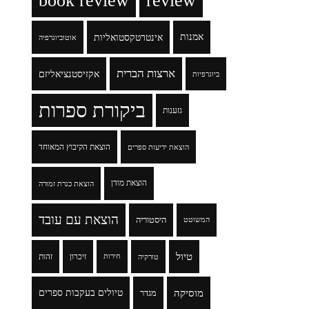
book review
review
אמנות
אינטרטקסטואליות
אוטוביוגרפיה
ארצות הברית
אקזיסטנציאליזם
ביוגרפיות
ביקורת ספרות
גזענות
הוצאת הקיבוץ המאוחד
הוצאת ידיעות ספרים
הוצאת מודן
הוצאת כנרת זמורה
הוצאת עם עובד
היסטוריה
המשוטט
טיול
זיכרון
זהות
טורקיה
חירות
מוסיקה
טיולים בעקבות ספרים
מגדר