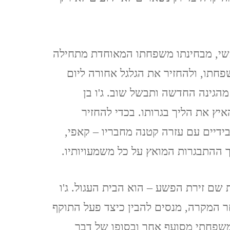
ינואר, 2020
איסטנבול, טורקיה, 2019
נפשי, מבחינתו משפחתו המאוחדת מתחילה
ISTANBUL, TURKEY
חתו, ולהחזיר את הגלגל אחורה ליום
ברצלונה, יוני 2019
הגינה החדשה ותבשל שוב. ג'ו בן
BARCELONA
יץ את הליך בגרותו. בכדי להחזיר
ידיים עם עזרה קטנה מחבריו – קאפי,
כרתים, אוקטובר, 2018 CRETE
ך ההתבגרות המואץ על כל משמעויותיו.
אילת וטאבה (מ 2017) EILAT
 שם זירת הפשע – הוא הבית העגול. ג'ו
& TABA
ר המקרה, מנסים להבין כיצד פעל התוקף
פראג, אוגוסט, 2017 PRAGUE
 משפחתי מסועף אחר ובסופו של דבר