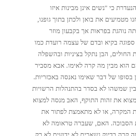
דרת כי "נשים אינן מבינות איזו
נגב – עין עבדת ושדה בוקר –
 מטמיעים את בואן ולכתן בתוך גופנו,
פברואר 2021
עמ' 9). הם מוצאים אותה נוהגת בפראות אך בקבעון מוזר
קאסר אל יהוד 13.2.2021
ספוגה בקיא ובדם של עצמה רועדת כמו
QASR AL YAHUD
ית החולים, הבן נתקל בציניות ובהשפלה
ם הוא מבין מה קרה לאימו. אבא מסביר
ליברפול, LIVERPOOL ינואר
 בסופו של דבר שאימו נאנסה באכזריות.
2020
ין שמשהו לא בסדר בהתנהלות הרשויות
למצוא את זהות התוקף, האב מנסה למצוא
לידס LEEDS (אנגליה), ינואר
 המקרה, או לא מתאמצת לפתור את
2020
הסבוכה. האם, שעברה טראומה לא
מנצ'סטר,MANCHESTER
ה קרה בדיוק נשארים לא ידועים לא רק