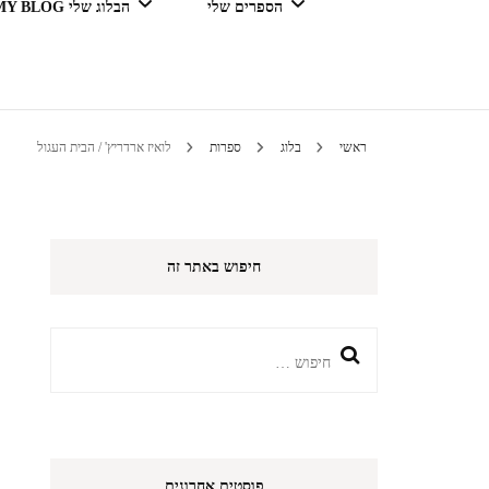
הספרים שלי
הבלוג שלי MY BLOG
דור מנצח בגדול
ראשי
בלוג
ספרות
לואיז ארדריץ' / הבית העגול
טיולים 
חיפוש באתר זה
הי
חיפוש:
פוסטים אחרונים