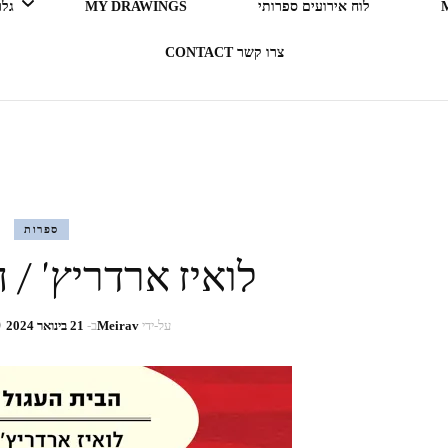
לוח אירועים ספרותי
MY DRAWINGS
גלריה 
צרו קשר CONTACT
LEGO ERGO SUM (אני קורא
= אני קיים)
בעקבות ספרים
ספרות
לואיז ארדריץ' / 
תרבות מארחת
רדיו RADIO
על-ידי
Meirav
ב-
21 בינואר 2024