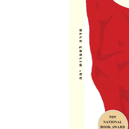
מצדה וים המלח, דצמבר 2021
MASADA AND THE DEAD
SEA, DECEMBER
סופש בלאק פריידיי, בודפשט,
הונגריה, נובמבר 2021
BUDAPEST, HUNGARY
ברלין, ספטמבר, 2021 BERLIN,
GERMANY, SEPTEMBER
ציפורי, אפריל, 2021 ,