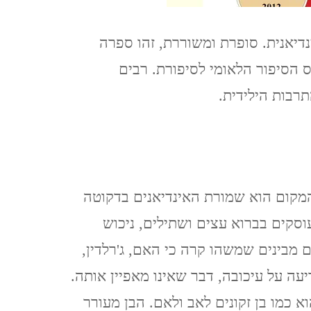
TZIPORI
טה, אימה חצי אינדיאנית. סופרת ומשוררת, זהו ספרה
אלוני אבא ותל מגידו אפריל
 לראשונה ב-2012 וזכה בפרס הסיפור הלאומי לסיפורת. רבים
2021 ALONEI ABA AND
רבות הילידית.
TEL MEGIDO
פריחה ונדידה בצפון הארץ,
חורף-אביב, מרץ 2021
FLOWERING AND
טיב פותח ביום ראשון אחד של אביב 1988, המקום הוא שמורת האינדיאנים בדקוטה
MIGRATION IN THE
עוסקים בברוא עצים ושתילים, ניכוש
NORTH OF THE
מבינים שמשהו קרה כי האם, ג'רלדין,
COUNTRY, WINTER-
עה על עיכובה, דבר שאינו מאפיין אותה.
SPRING, MARCH
א כמו בן זקונים לאב ולאם. הבן מעורר