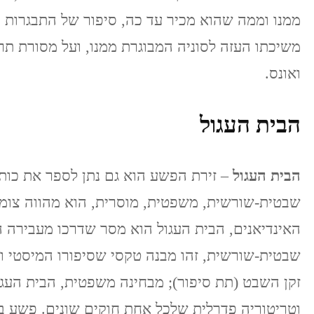
ממנו וממה שהוא מכיר עד כה, סיפור של התבגרות מ
משיכתו העזה לסוניה המבוגרת ממנו, ועל מסורת תר
ואונס.
הבית העגול
הבית העגול
– זירת הפשע הוא גם נתן לספר את כותר
שבטית-שורשית, משפטית, מוסרית, הוא מהווה צומ
האינדיאנים, הבית העגול הוא מסר שדרכו מעבירה ה
שבטית-שורשית, זהו מבנה טקסי שסיפורו המיסטי ו
זקן השבט (תת סיפור); מבחינה משפטית, הבית העג
וטריטוריה פדרלית שלכל אחת חוקים שונים. פשע במק