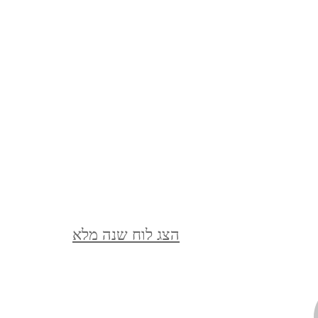
מצדה וים המלח, דצמבר 2021
MASADA AND THE DEAD
SEA, DECEMBER
סופש בלאק פריידיי, בודפשט,
הונגריה, נובמבר 2021
BUDAPEST, HUNGARY
ברלין, ספטמבר, 2021 BERLIN,
הצג לוח שנה מלא
GERMANY, SEPTEMBER
ציפורי, אפריל, 2021 ,