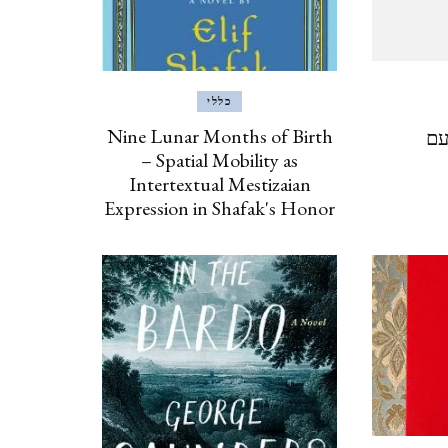
ינואר, 2020
איסטנבול, טורקיה, 2019
כללי
ISTANBUL, TURKEY
Nine Lunar Months of Birth
עם
– Spatial Mobility as
ברצלונה, יוני 2019
Intertextual Mestizaian
Expression in Shafak's Honor
BARCELONA
כרתים, אוקטובר, 2018 CRETE
אילת וטאבה (מ 2017) EILAT
& TABA
פראג, אוגוסט, 2017 PRAGUE