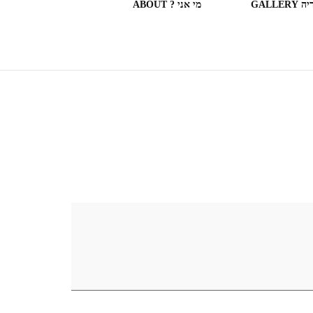
GALLERY
מי אני ? ABOUT
ספריות וחנויות ספרים בעולם
(חלק מה)ספרים שקראתי
SOME OF THE BOOKS I
READ
המצלמה המשוטטת MY
WANDERING CAMERA
חדר בבית מלון HOTEL
ROOM