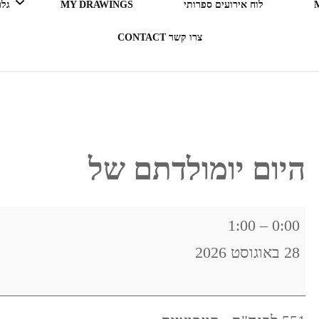
לוח אירועים ספרותי
MY DRAWINGS
גלריה 
צרו קשר CONTACT
LEGO ERGO SUM (אני קורא
= אני קיים)
בעקבות ספרים
היום יומולדתם של
תרבות מארחת
היום
1:00
–
0:00
רדיו RADIO
יומולדתם
28 באוגוסט 2026
של