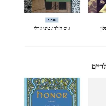
נגב – עין עבדת ושדה בוקר –
פברואר 2021
ספרות
לון
ג'ים הילד / טוני ארלי
קאסר אל יהוד 13.2.2021
QASR AL YAHUD
ליברפול, LIVERPOOL ינואר
ריים
2020
לידס LEEDS (אנגליה), ינואר
2020
מנצ'סטר,MANCHESTER