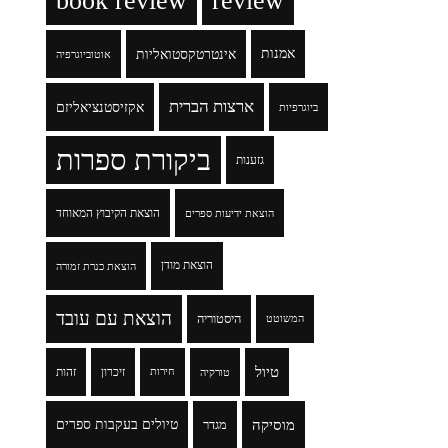
book review
review
אמנות
אינטרטקסטואליות
אוטוביוגרפיה
ארצות הברית
אקזיסטנציאליזם
ביוגרפיות
ביקורת ספרות
גזענות
הוצאת הקיבוץ המאוחד
הוצאת ידיעות ספרים
הוצאת מודן
הוצאת כנרת זמורה
הוצאת עם עובד
היסטוריה
המשוטט
טיול
זיכרון
זהות
טורקיה
חירות
מוסיקה
טיולים בעקבות ספרים
מגדר