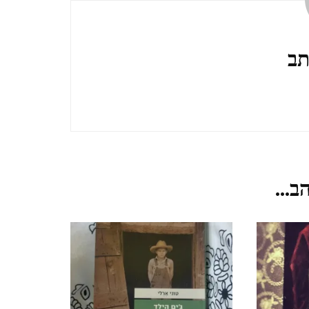
TZIPORI
אלוני אבא ותל מגידו אפריל
תב
2021 ALONEI ABA AND
TEL MEGIDO
פריחה ונדידה בצפון הארץ,
חורף-אביב, מרץ 2021
ב...
FLOWERING AND
MIGRATION IN THE
NORTH OF THE
COUNTRY, WINTER-
SPRING, MARCH