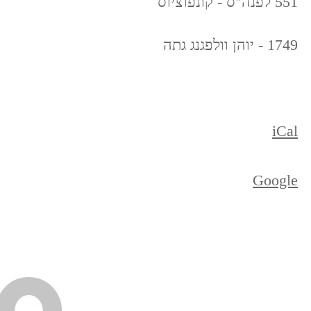
551 לפנה"ס - קונפוציוס
1749 - יוהן וולפגנג גתה
iCal
Google
ניווט