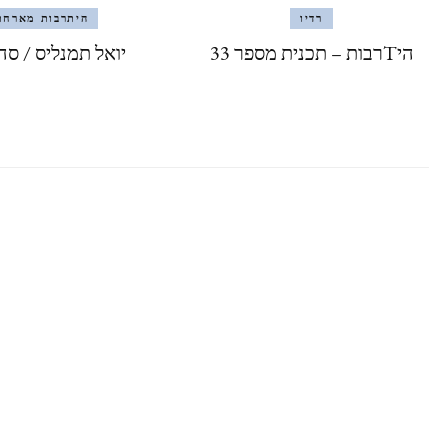
רדיו
היתרבות מארחת
היTרבות – תכנית מספר 33
יואל תמנליס / סה 