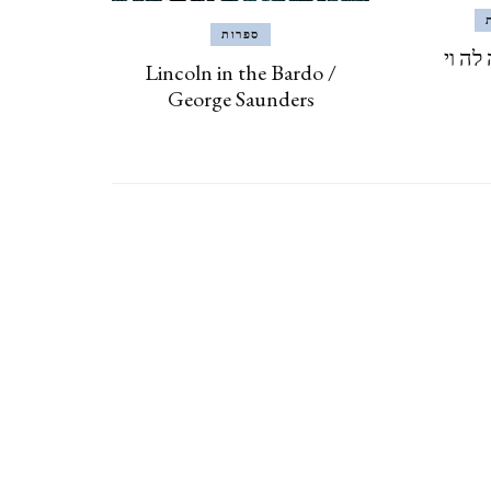
CZECH REPUBLIC
ספרות
לה וי
Lincoln in the Bardo /
וארנה (מ 2015) VARNA,
George Saunders
BULGARIA