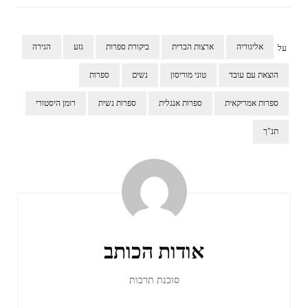
אליגוריה
ארצות הברית
ביקורת ספרות
גזע
הגירה
על
הוצאת עם עובד
טוני מוריסון
נשים
ספרות
ספרות אמריקאית
ספרות אנגלית
ספרות נשית
רומן היסטורי
תנ"ך
ניווט
ברשומות
אודות הכותב
סוכנת תרבות