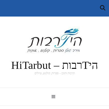
היTרבות – HiTarbut
תרבות ותוכן – ספרות, קולנוע, טיולים