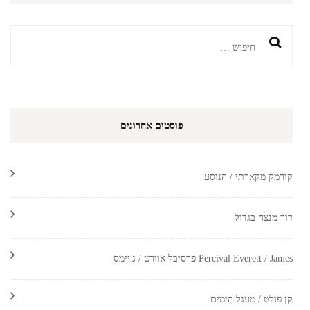
חיפוש:
פוסטים אחרונים
קורמק מקארתי / הנוסע
דור מנצח בגדול
Percival Everett / James פרסיבל אוורט / ג'יימס
קן פולט / מעגל הימים