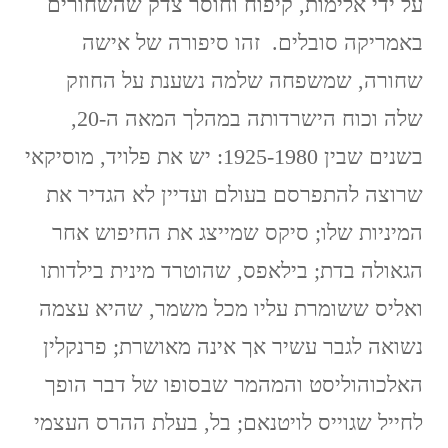
על ידי אלימות, קיפוח וחוסר צדק שהשחורים
באמריקה סובלים. זהו סיפורה של אישה
שחורה, שמשפחה שלמה נשענת על החוזק
שלה וכוח הישרדותה במהלך המאה ה-20,
בשנים שבין 1925-1980: יש את פלויד, מוסיקאי
שרוצה להתפרסם בעולם ועדיין לא הגדיר את
המיניות שלו; סיקס שמייצג את החיפוש אחר
הגאולה בדת; בילאפס, שהוטרד מינית בילדותו
ואליס ששומרת עליו מכל משמר, שהיא עצמה
נשואה לגבר עשיר אך אינה מאושרת; פרנקלין
האלכוהוליסט והמהמר שבסופו של דבר הופך
לחייל שגוייס לויטנאם; בל, בעלת ההרס העצמי