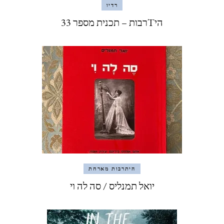
רדיו
היTרבות – תכנית מספר 33
היתרבות מארחת
יואל תמנליס / סה לה וי