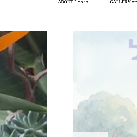
GALLERY
מי אני ? ABOUT
ספריות וחנויות ספרים בעולם
(חלק מה)ספרים שקראתי
SOME OF THE BOOKS I
READ
המצלמה המשוטטת MY
WANDERING CAMERA
חדר בבית מלון HOTEL
ROOM