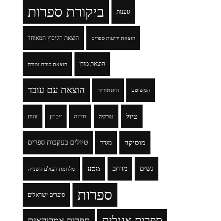
ביקורת ספרות
גזענות
הוצאת הקיבוץ המאוחד
הוצאת ידיעות ספרים
הוצאת מודן
הוצאת כנרת זמורה
הוצאת עם עובד
היסטוריה
המשוטט
טיול
זיכרון
זהות
טורקיה
חירות
מוסיקה
טיולים בעקבות ספרים
מגדר
נשים
מרחב
מסע
מלחמת העולם השנייה
ספרות
סופרים ישראלים
ספרות אנגלית
ספרות אמריקאית