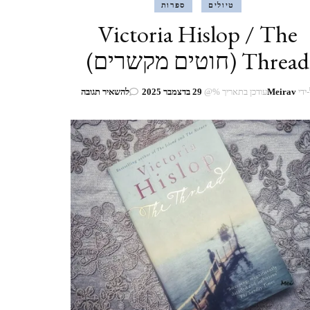
טיולים
ספרות
Victoria Hislop / The
Thread (חוטים מקשרים)
בנושא
ידי
Meirav
עודכן בתאריך %@
29 בדצמבר 2025
להשאיר תגובה
Victoria
Hislop
/
The
Thread
(חוטים
מקשרים)