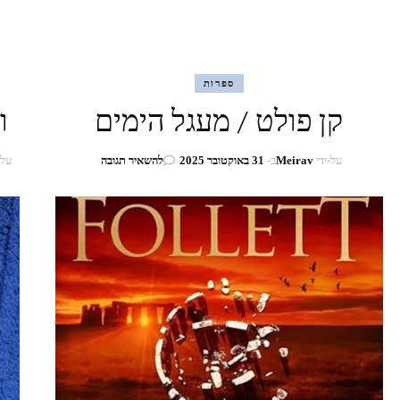
ספרות
קן פולט / מעגל הימים
ו
בנושא
על-ידי
Meirav
ב-
31 באוקטובר 2025
להשאיר תגובה
על-
קן
פולט
/
מעגל
הימים