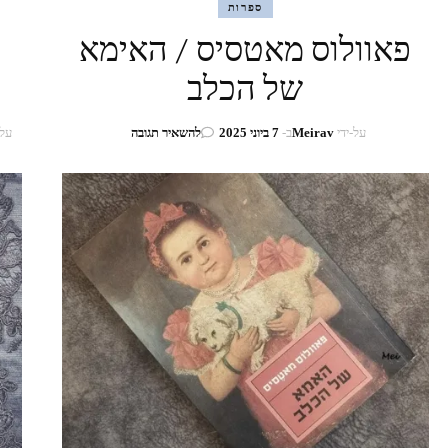
ספרות
פאוולוס מאטסיס / האימא
של הכלב
בנושא
על-ידי
Meirav
ב-
7 ביוני 2025
להשאיר תגובה
על-
פאוולוס
מאטסיס
/
האימא
של
הכלב