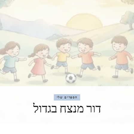
ספרות
Percival Everett / James פרסיבל אוורט / ג'יימס