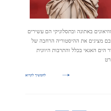
CZECH REPUBLIC
וארנה (מ 2015) VARNA,
BULGARIA
זיאונים באתונה ובתסלוניקי הם עשירים
בם מציגים את ההיסטוריה הרחבה של
ר הים האגאי בכלל והתרבות היוונית
רט
להמשיך לקרוא