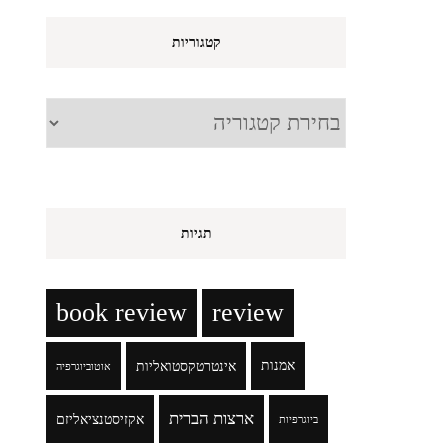
קטגוריות
קטגוריות
תגיות
book review
review
אמנות
אינטרטקסטואליות
אוטוביוגרפיה
ארצות הברית
אקזיסטנציאליזם
ביוגרפיות