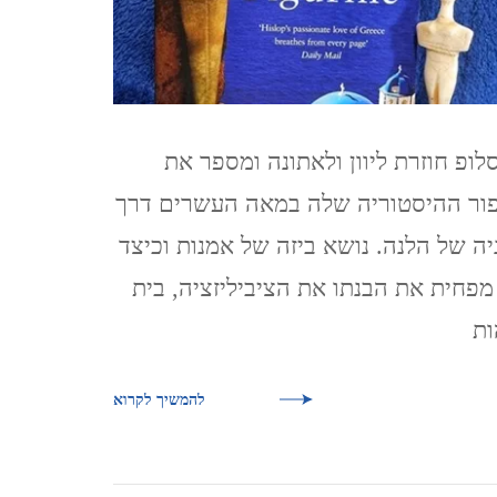
נגב – עין עבדת ושדה בוקר –
פברואר 2021
קאסר אל יהוד 13.2.2021
לופ חוזרת ליוון ולאתונה ומספר את
QASR AL YAHUD
ור ההיסטוריה שלה במאה העשרים דרך
יה של הלנה. נושא ביזה של אמנות וכיצד
ליברפול, LIVERPOOL ינואר
מפחית את הבנתו את הציביליזציה, בית
2020
ות
לידס LEEDS (אנגליה), ינואר
להמשיך לקרוא
2020
מנצ'סטר,MANCHESTER