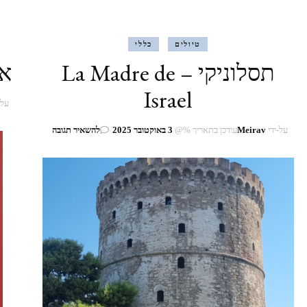
טיולים
כללי
תסלוניקי – La Madre de
את
Israel
על-
בנושא
על-ידי
Meirav
עודכן בתאריך %@
3 באוקטובר 2025
להשאיר תגובה
תסלוניקי
–
La
Madre
de
Israel