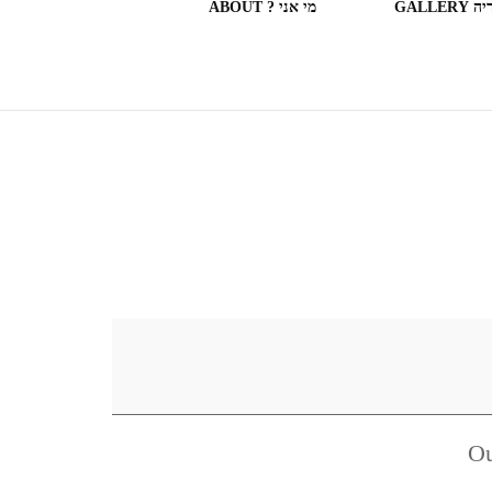
GALLERY
מי אני ? ABOUT
ספריות וחנויות ספרים בעולם
(חלק מה)ספרים שקראתי
SOME OF THE BOOKS I
READ
המצלמה המשוטטת MY
WANDERING CAMERA
חדר בבית מלון HOTEL
ROOM