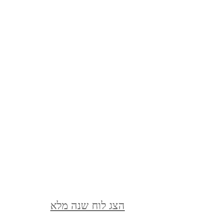
מצדה וים המלח, דצמבר 2021
MASADA AND THE DEAD
SEA, DECEMBER
סופש בלאק פריידיי, בודפשט,
הונגריה, נובמבר 2021
BUDAPEST, HUNGARY
ברלין, ספטמבר, 2021 BERLIN,
GERMANY, SEPTEMBER
הצג לוח שנה מלא
ציפורי, אפריל, 2021 ,