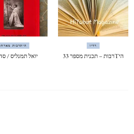
רדיו
היתרבות מארחת
היTרבות – תכנית מספר 33
יואל תמנליס / סה 