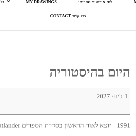
לוח אירועים ספרותי
MY DRAWINGS
גלריה 
צרו קשר CONTACT
LEGO ERGO SUM (אני קורא
= אני קיים)
בעקבות ספרים
היום בהיסטוריה
תרבות מארחת
היום
1 ביוני 2027
רדיו RADIO
בהיסטוריה
1991 - יוצא לאור הראשון בסדרת הספרים Outlander