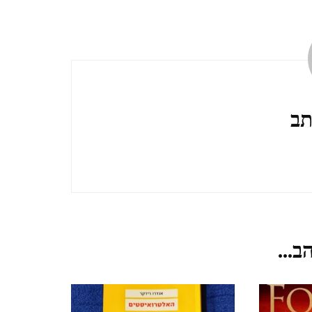
TZIPORI
אלוני אבא ותל מגידו אפריל
2021 ALONEI ABA AND
TEL MEGIDO
תב
פריחה ונדידה בצפון הארץ,
חורף-אביב, מרץ 2021
FLOWERING AND
MIGRATION IN THE
ב...
NORTH OF THE
COUNTRY, WINTER-
SPRING, MARCH