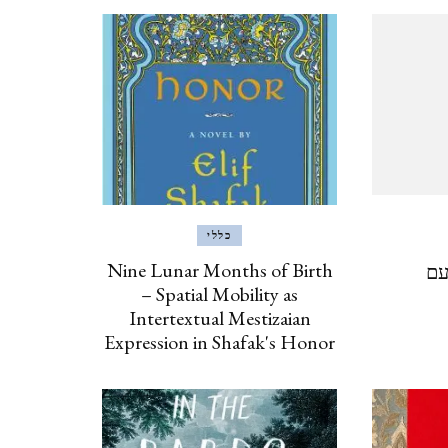
ינואר, 2020
איסטנבול, טורקיה, 2019
ISTANBUL, TURKEY
ברצלונה, יוני 2019
BARCELONA
כללי
Nine Lunar Months of Birth
עם
כרתים, אוקטובר, 2018 CRETE
– Spatial Mobility as
Intertextual Mestizaian
אילת וטאבה (מ 2017) EILAT
Expression in Shafak's Honor
& TABA
פראג, אוגוסט, 2017 PRAGUE