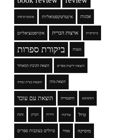
book review
review
אמנות
אינטרטקסטואליות
אוטוביוגרפיה
ארצות הברית
אקזיסטנציאליזם
ביוגרפיות
ביקורת ספרות
גזענות
הוצאת הקיבוץ המאוחד
הוצאת ידיעות ספרים
הוצאת מודן
הוצאת כנרת זמורה
הוצאת עם עובד
היסטוריה
המשוטט
טיול
זיכרון
זהות
טורקיה
חירות
מוסיקה
טיולים בעקבות ספרים
מגדר